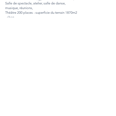
Salle de spectacle, atelier, salle de danse,
musique, réunions,
Théâtre 200 places - superficie du terrain 1870m2
- shon
Équipements 3187m2 - shon logements 2378m2
Surfaces :
Superficie du terrain : 1870 m2
H.O.N. Equipements : 3187 m2
H.O.N. Logements : 2378 m2
Maitre d’œuvre
Antoine Grumbach, architecte
Didier Gallard, architecte assistant
Maître d'ouvrage
Equipement : Ville de Paris
Direction de la jeunesse et des sports
Logements : L’Habitation confortable
Maître d'ouvrage déléguée
Equipements SAGI
Bureau d’études :
Economiste : Gay-Puig
Structure : Konikovic-Petrovic
Bureau de contrôle : VERITAS
Entreprise générale : SCGPM
Localisation